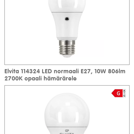
Elvita 114324 LED normaali E27, 10W 806lm
2700K opaali hämärärele