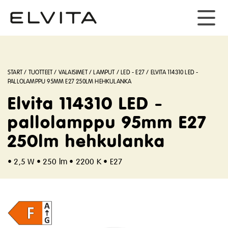
START
/
TUOTTEET
/
VALAISIMET
/
LAMPUT
/
LED - E27
/
ELVITA 114310 LED -
PALLOLAMPPU 95MM E27 250LM HEHKULANKA
Elvita 114310 LED -
pallolamppu 95mm E27
250lm hehkulanka
• 2,5 W
• 250 lm • 2200 K • E27