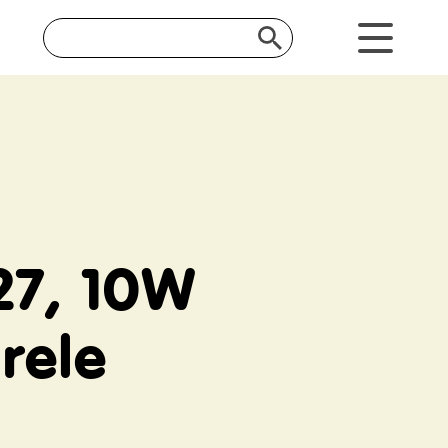
E27, 10W
rele