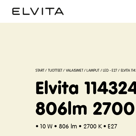
START
/
TUOTTEET
/
VALAISIMET
/
LAMPUT
/
LED - E27
/
ELVITA 1
Elvita 1143
806lm 2700
• 10 W
• 806 lm • 2700 K • E27