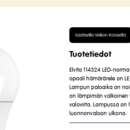
Saatavilla Veikon Koneelta
Tuotetiedot
Elvita 114324 LED-norm
opaali hämärärele on L
Lampun paloaika on noin 
on lämpimän valkoinen 
valovirta.
Lampussa on h
luonnonvaloon ulkona.