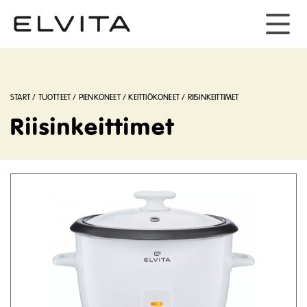
START
/
TUOTTEET
/
PIENKONEET
/
KEITTIÖKONEET
/
RIISINKEITTIMET
Riisinkeittimet