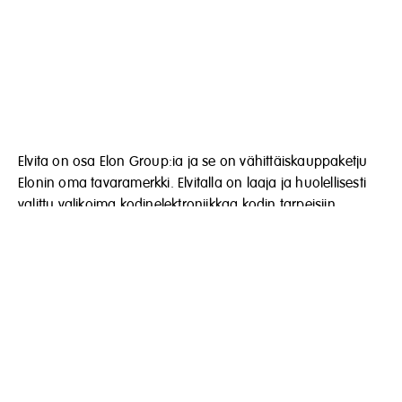
Elvita on osa Elon Group:ia ja se on vähittäiskauppaketju
Elonin oma tavaramerkki. Elvitalla on laaja ja huolellisesti
valittu valikoima kodinelektroniikkaa kodin tarpeisiin.
Elon Group
Bäcklundavägen 1, Box 22094
702 03 Örebro
Telefon: 010-220 43 20
info@elvita.se