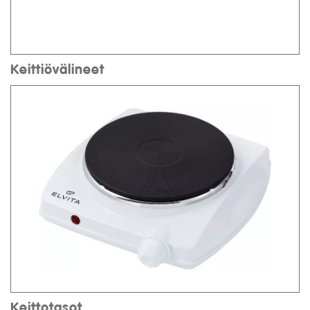
Keittiövälineet
Keittotasot