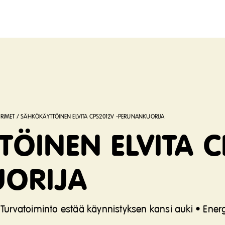
RIMET
/
SÄHKÖKÄYTTÖINEN ELVITA CPS2012V -PERUNANKUORIJA
ÖINEN ELVITA C
ORIJA
• Turvatoiminto estää käynnistyksen kansi auki • Ene