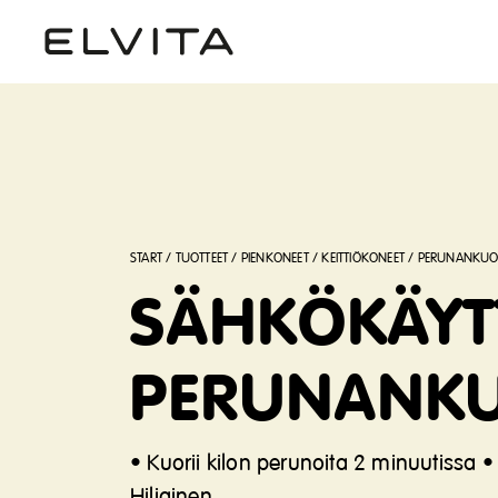
START
/
TUOTTEET
/
PIENKONEET
/
KEITTIÖKONEET
/
PERUNANKUO
SÄHKÖKÄYTT
PERUNANKU
• Kuorii kilon perunoita 2 minuutissa 
Hiljainen