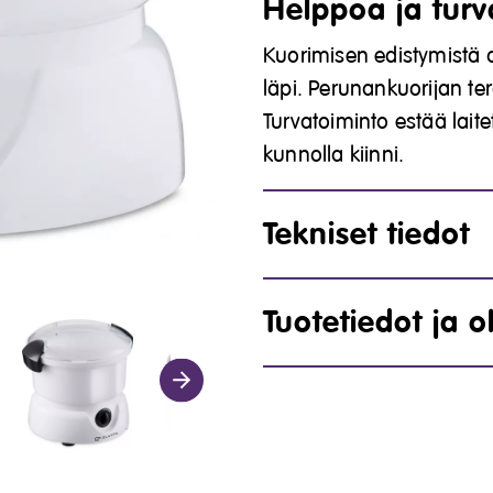
Helppoa ja turva
Kuorimisen edistymistä
läpi. Perunankuorijan te
Turvatoiminto estää laite
kunnolla kiinni.
Tekniset tiedot
Tuotetiedot ja o