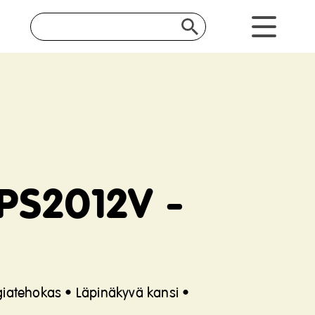
PS2012V -
rgiatehokas • Läpinäkyvä kansi •