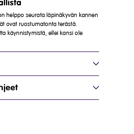
llista
 on helppo seurata läpinäkyvän kannen
rät ovat ruostumatonta terästä.
tta käynnistymistä, ellei kansi ole
hjeet