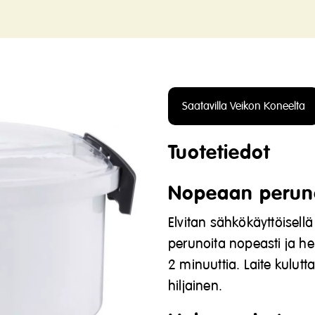
Saatavilla Veikon Koneelta
Tuotetiedot
Nopeaan perun
Elvitan sähkökäyttöisellä
perunoita nopeasti ja he
2 minuuttia. Laite kulut
hiljainen.