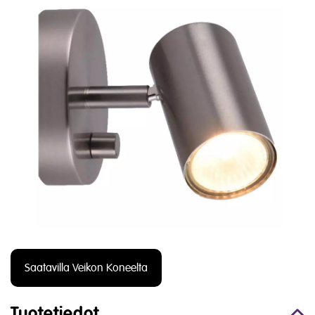
Saatavilla Veikon Koneelta
Tuotetiedot