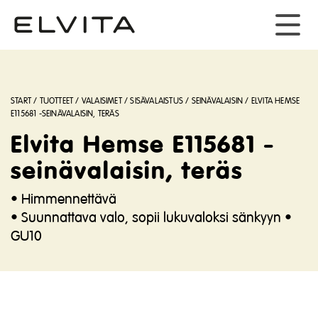
START
/
TUOTTEET
/
VALAISIMET
/
SISÄVALAISTUS
/
SEINÄVALAISIN
/
ELVITA HEMSE
E115681 -SEINÄVALAISIN, TERÄS
Elvita Hemse E115681 -
seinävalaisin, teräs
• Himmennettävä
• Suunnattava valo, sopii lukuvaloksi sänkyyn •
GU10