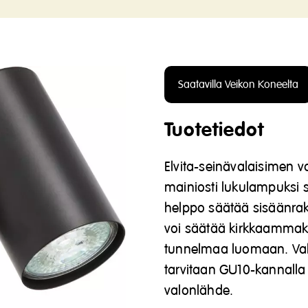
Saatavilla Veikon Koneelta
Tuotetiedot
Elvita-seinävalaisimen v
mainiosti lukulampuksi s
helppo säätää sisäänrak
voi säätää kirkkaammak
tunnelmaa luomaan. Vala
tarvitaan GU10-kannalla 
valonlähde.