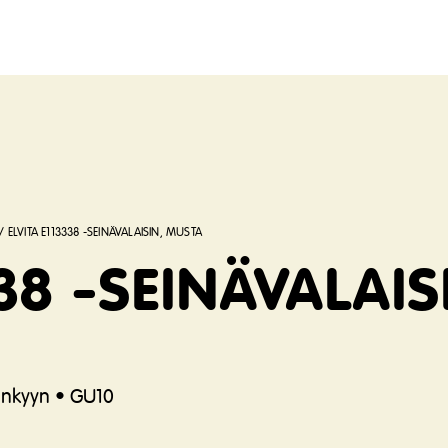
/
ELVITA E113338 -SEINÄVALAISIN, MUSTA
338 -SEINÄVALAIS
sänkyyn • GU10