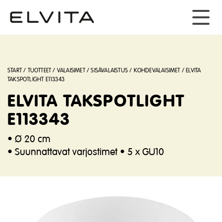
START
/
TUOTTEET
/
VALAISIMET
/
SISÄVALAISTUS
/
KOHDEVALAISIMET
/
ELVITA
TAKSPOTLIGHT E113343
ELVITA TAKSPOTLIGHT
E113343
• Ø 20 cm
• Suunnattavat varjostimet • 5 x GU10