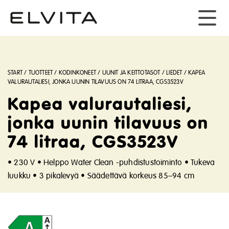
START
/
TUOTTEET
/
KODINKONEET
/
UUNIT JA KEITTOTASOT
/
LIEDET
/
KAPEA
VALURAUTALIESI, JONKA UUNIN TILAVUUS ON 74 LITRAA, CGS3523V
Kapea valurautaliesi,
jonka uunin tilavuus on
74 litraa, CGS3523V
• 230 V • Helppo Water Clean -puhdistustoiminto • Tukeva
luukku • 3 pikalevyä • Säädettävä korkeus 85–94 cm