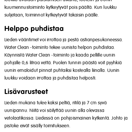
kuumennustoiminto kytkeytyvät pois päältä. Kun luukku
suljetaan, toiminnot kytkeytyvät takaisin päälle.
Helppo puhdistaa
Lieden vääntimet voi irrottaa ja pestä astianpesukoneessa.
Water Clean -toiminto tekee uunista helpon puhdistaa.
Käynnistä Water Clean -toiminto ja kaada pellille uunin
pohjalle 0,6 litraa vettä. Puolen tunnin päästä voit pyyhkiä
uunin emaloidut pinnat puhtaiksi kostealla liinalla. Uunin
luukku voidaan irrottaa ja puhdistaa helposti.
Lisävarusteet
Lieden mukana tulee kaksi peltiä, ritilä ja 7 cm syvä
uunipannu. Niitä voi säilyttää uunin alla olevassa
vetolaatikossa. Liedessä on pohjoismainen kytkentä.
Johto ja
pistoke eivät sisälly toimitukseen.