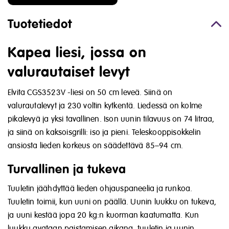
Tuotetiedot
Kapea liesi, jossa on
valurautaiset levyt
Elvita CGS3523V -liesi on 50 cm leveä. Siinä on
valurautalevyt ja 230 voltin kytkentä. Liedessä on kolme
pikalevyä ja yksi tavallinen. Ison uunin tilavuus on 74 litraa,
ja siinä on kaksoisgrilli: iso ja pieni. Teleskooppisokkelin
ansiosta lieden korkeus on säädettävä 85–94 cm.
Turvallinen ja tukeva
Tuuletin jäähdyttää lieden ohjauspaneelia ja runkoa.
Tuuletin toimii, kun uuni on päällä. Uunin luukku on tukeva,
ja uuni kestää jopa 20 kg:n kuorman kaatumatta. Kun
luukku avataan paistamisen aikana, tuuletin ja uunin