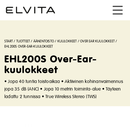
START
/
TUOTTEET
/
ÄÄNENTOISTO
/
KUULOKKEET
/
OVER EAR KUULOKKEET
/
EHL200S OVER-EAR-KUULOKKEET
EHL200S Over-Ear-
kuulokkeet
• Jopa 40 tuntia toistoaikaa • Aktiivinen kohinanvaimennus
jopa 35 dB (ANC) • Jopa 10 metrin toiminta-alue • Täyteen
ladattu 2 tunnissa • True Wireless Stereo (TWS)