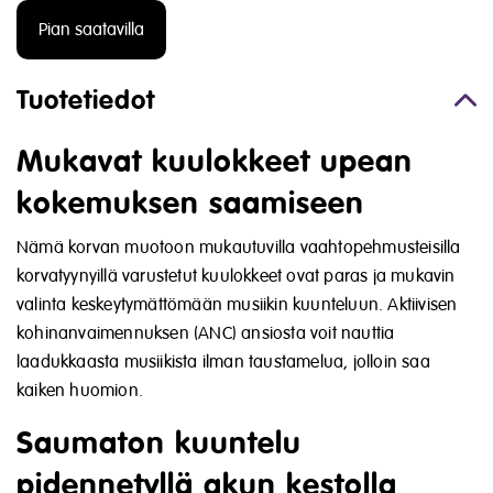
Pian saatavilla
Tuotetiedot
Mukavat kuulokkeet upean
kokemuksen saamiseen
Nämä korvan muotoon mukautuvilla vaahtopehmusteisilla
korvatyynyillä varustetut kuulokkeet ovat paras ja mukavin
valinta keskeytymättömään musiikin kuunteluun. Aktiivisen
kohinanvaimennuksen (ANC) ansiosta voit nauttia
laadukkaasta musiikista ilman taustamelua, jolloin saa
kaiken huomion.
Saumaton kuuntelu
pidennetyllä akun kestolla