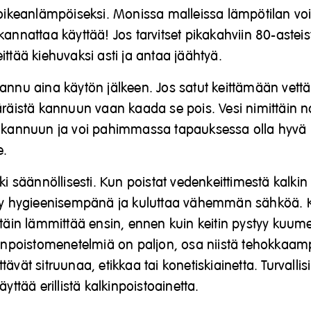
 oikeanlämpöiseksi. Monissa malleissa lämpötilan voi 
annattaa käyttää! Jos tarvitset pikakahviin 80-asteista
ittää kiehuvaksi asti ja antaa jäähtyä.
annu aina käytön jälkeen. Jos satut keittämään vettä 
äräistä kannuun vaan kaada se pois. Vesi nimittäin n
ä kannuun ja voi pahimmassa tapauksessa olla hyvä
e.
ki säännöllisesti. Kun poistat vedenkeittimestä kalkin 
yy hygieenisempänä ja kuluttaa vähemmän sähköä. K
ttäin lämmittää ensin, ennen kuin keitin pystyy ku
kinpoistomenetelmiä on paljon, osa niistä tehokkaampi
ävät sitruunaa, etikkaa tai konetiskiainetta. Turvallis
äyttää erillistä kalkinpoistoainetta.