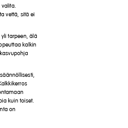
valita.
 vettä, sitä ei
yli tarpeen, älä
opeuttaa kalkin
 kasvupohja
säännöllisesti,
alkkikerros
umentamaan
a kuin toiset.
inta on