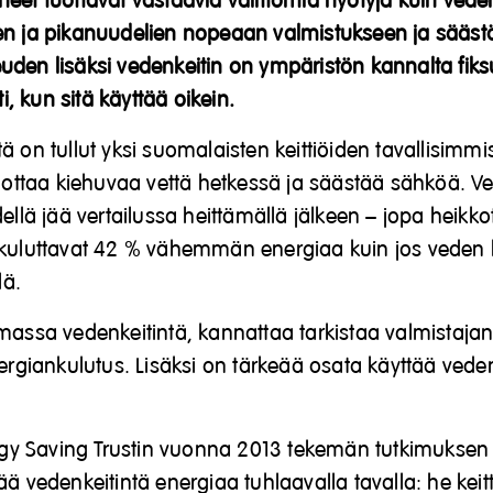
eet tuottavat vastaavia välittömiä hyötyjä kuin veden
en ja pikanuudelien nopeaan valmistukseen ja säästä
den lisäksi vedenkeitin on ympäristön kannalta fiks
ti, kun sitä käyttää oikein.
 on tullut yksi suomalaisten keittiöiden tavallisimmista
tuottaa kiehuvaa vettä hetkessä ja säästää sähköä. V
dellä jää vertailussa heittämällä jälkeen – jopa heikko
 kuluttavat 42 % vähemmän energiaa kuin jos veden ke
llä.
massa vedenkeitintä, kannattaa tarkistaa valmistaja
nergiankulutus. Lisäksi on tärkeää osata käyttää veden
nergy Saving Trustin vuonna 2013 tekemän tutkimuks
ää vedenkeitintä energiaa tuhlaavalla tavalla: he keit