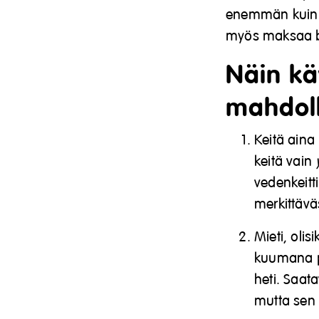
enemmän kuin ta
myös maksaa br
Näin kä
mahdoll
Keitä aina 
keitä vain
vedenkeitt
merkittävä
Mieti, oli
kuumana pi
heti. Saat
mutta sen 