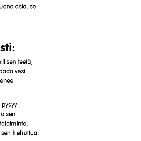
huono asia, se
sti:
llisen teetä,
kaada vesi
henee
i pysyy
ää sen
totoiminto,
i sen kiehuttua.