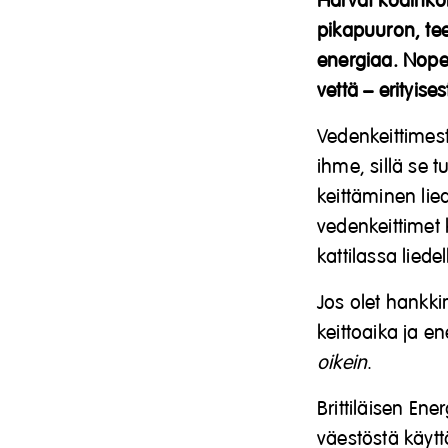
Harvat kodinkon
pikapuuron, te
energiaa. Nopeu
vettä – erityises
Vedenkeittimestä
ihme, sillä se 
keittäminen lie
vedenkeittimet
kattilassa liede
Jos olet hankki
keittoaika ja e
oikein
.
Brittiläisen E
väestöstä käytt