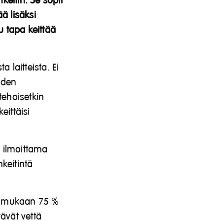
keitin. Se sopii
ä lisäksi
u tapa keittää
 laitteista. Ei
eden
tehoisetkin
ittäisi
n ilmoittama
keitintä
en mukaan 75 %
tävät vettä