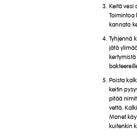
Keitä vesi
Toimintoa k
kannata ke
Tyhjennä k
jätä ylimä
kertymist
bakteereill
Poista kalk
keitin pys
pitää nimi
vettä. Kal
Monet käytt
kuitenkin k