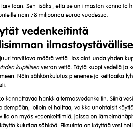
rvitaan. Sen lisäksi, että se on ilmaston kannalta 
iteille noin 78 miljoonaa euroa vuodessa.
ytät vedenkeitintä
isimman ilmastoystävällise
juuri tarvittava määrä vettä. Jos aiot juoda yhden kupi
yhden kupillisen
verran vettä. Täytä kuppi vedellä ja 
imeen. Näin sähkönkulutus pienenee ja keittoaika ly
sti.
siko kannattavaa hankkia termosvedenkeitin. Siinä ves
dempään, jolloin ei haittaa, vaikka unohtaisit käytt
avilla on myös vedenkeittimiä, joissa on lämpimänäpi
käyttö kuluttaa sähköä. Fiksuinta on käyttää vesi het