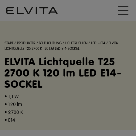
START
/
PRODUKTER
/
BELEUCHTUNG
/
LICHTQUELLEN
/
LED – E14
/
ELVITA
LICHTQUELLE T25 2700 K 120 LM LED E14-SOCKEL
ELVITA Lichtquelle T25
2700 K 120 lm LED E14-
SOCKEL
• 1,1 W
• 120 lm
• 2700 K
• E14