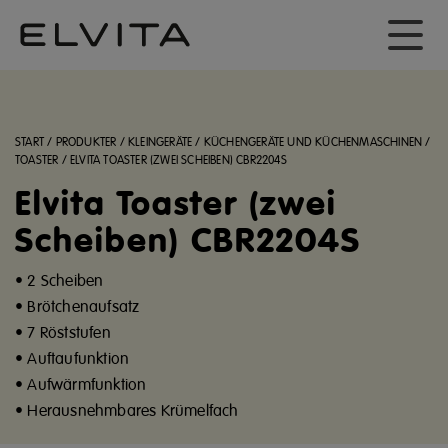
START
/
PRODUKTER
/
KLEINGERÄTE
/
KÜCHENGERÄTE UND KÜCHENMASCHINEN
/
TOASTER
/
ELVITA TOASTER (ZWEI SCHEIBEN) CBR2204S
Elvita Toaster (zwei
Scheiben) CBR2204S
• 2 Scheiben
• Brötchenaufsatz
• 7 Röststufen
• Auftaufunktion
• Aufwärmfunktion
• Herausnehmbares Krümelfach