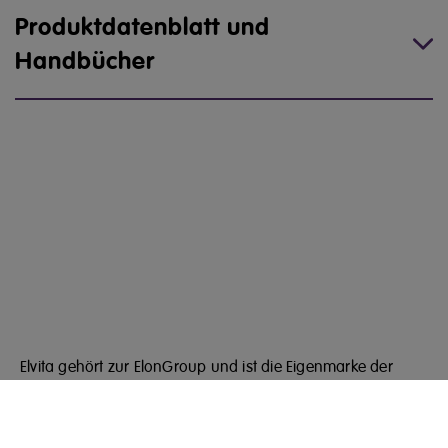
Produktdatenblatt und
Handbücher
Elvita gehört zur ElonGroup und ist die Eigenmarke der
Fachhandelskette Elon mit einem breiten und sorgfältig
ausgewählten Sortiment an Produkten für jeden Raum im
Haus.